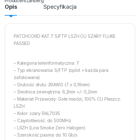
Lanberg
Opis
Specyfikacja
PATCHCORD KAT.7 S/FTP LSZH CU SZARY FLUKE
PASSED
– Kategoria teleinformatyczna: 7
– Typ ekranowania: S/FTP (oplot + każda para
zafoliowana)
– Grubość drutu: 26AWG (7 x 0,16mm)
– Średnica zewnętrzna: 6,2mm +/- 0,2mm
– Materiał: Przewody: Gołe miedzi, 100% CU Płaszcz:
LSZH
– Kolor: szary RAL7035
– Częstotliwość: do 500MHz
– LSZH (Low Smoke Zero Halogen)
– Szerokość pasma: do 10 Gb/s