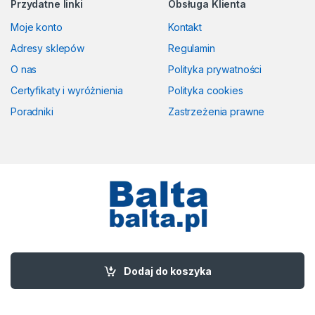
Przydatne linki
Obsługa Klienta
Moje konto
Kontakt
Adresy sklepów
Regulamin
O nas
Polityka prywatności
Certyfikaty i wyróżnienia
Polityka cookies
Poradniki
Zastrzeżenia prawne
Masz pytania? Zadzwoń!
58 524 50 00
Dodaj do koszyka