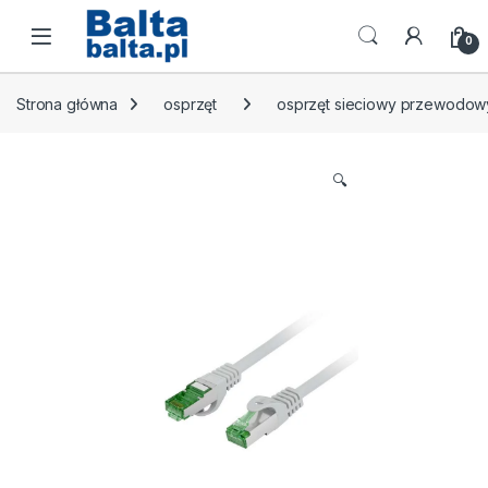
Skip to navigation
Skip to content
Open
0
Strona główna
osprzęt
osprzęt sieciowy przewodow
🔍