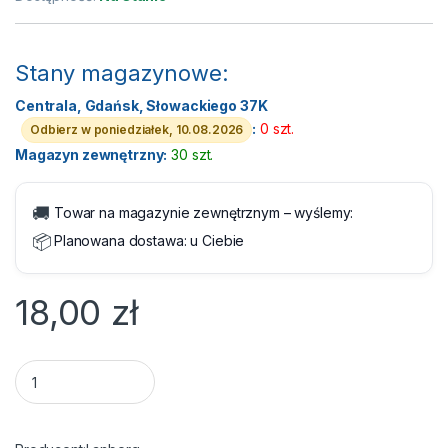
Stany magazynowe:
Centrala, Gdańsk, Słowackiego 37K
:
0 szt.
Odbierz w poniedziałek, 10.08.2026
Magazyn zewnętrzny:
30 szt.
🚚
Towar na magazynie zewnętrznym – wyślemy:
📦
Planowana dostawa:
u Ciebie
18,00
zł
Kabel RJ45/RJ45 3 m Patchcord Kategoria 7 Szary Lanberg S