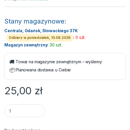
Stany magazynowe:
Centrala, Gdańsk, Słowackiego 37K
:
0 szt.
Odbierz w poniedziałek, 10.08.2026
Magazyn zewnętrzny:
30 szt.
🚚
Towar na magazynie zewnętrznym – wyślemy:
📦
Planowana dostawa:
u Ciebie
25,00
zł
Kabel RJ45/RJ45 5 m Patchcord Kategoria 7 Szary Lanberg S