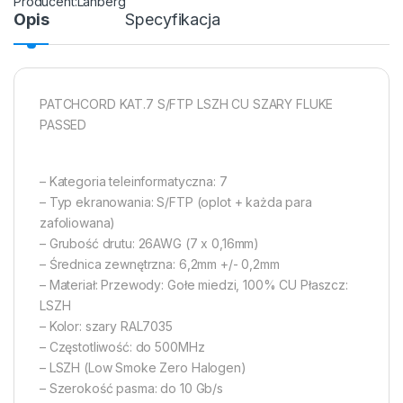
Lanberg
Opis
Specyfikacja
PATCHCORD KAT.7 S/FTP LSZH CU SZARY FLUKE
PASSED
– Kategoria teleinformatyczna: 7
– Typ ekranowania: S/FTP (oplot + każda para
zafoliowana)
– Grubość drutu: 26AWG (7 x 0,16mm)
– Średnica zewnętrzna: 6,2mm +/- 0,2mm
– Materiał: Przewody: Gołe miedzi, 100% CU Płaszcz:
LSZH
– Kolor: szary RAL7035
– Częstotliwość: do 500MHz
– LSZH (Low Smoke Zero Halogen)
– Szerokość pasma: do 10 Gb/s