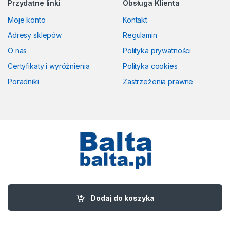
Przydatne linki
Obsługa Klienta
Moje konto
Kontakt
Adresy sklepów
Regulamin
O nas
Polityka prywatności
Certyfikaty i wyróżnienia
Polityka cookies
Poradniki
Zastrzeżenia prawne
Masz pytania? Zadzwoń!
58 524 50 00
Dodaj do koszyka