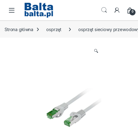
Skip to navigation
Skip to content
Open
0
Strona główna
osprzęt
osprzęt sieciowy przewodow
🔍