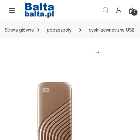
Skip to navigation
Skip to content
Open
0
Strona główna
podzespoły
dyski zewnetrzne USB
🔍