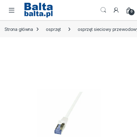
Skip to navigation
Skip to content
Open
0
Strona główna
osprzęt
osprzęt sieciowy przewodow