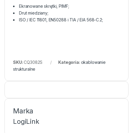
Ekranowane skrętki, PIMF;
Drut miedziany;
ISO / IEC 11801, EN50288 i TIA / EIA 568-C.2;
SKU:
CQ3082S
Kategoria:
okablowanie
strukturalne
Marka
LogiLink