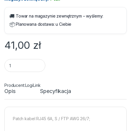
🚚
Towar na magazynie zewnętrznym – wyślemy:
📦
Planowana dostawa:
u Ciebie
41,00
zł
Kabel RJ45/RJ45 7 m Patchcord Kategoria 6a Szary LogiLink 
LogiLink
Opis
Specyfikacja
Patch kabel RJ45 6A, S / FTP AWG 26/7;