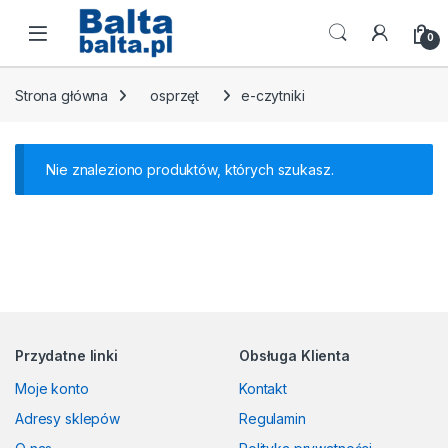
Skip to navigation
Skip to content
Open
0
Strona główna
osprzęt
e-czytniki
Nie znaleziono produktów, których szukasz.
Przydatne linki
Obsługa Klienta
Moje konto
Kontakt
Adresy sklepów
Regulamin