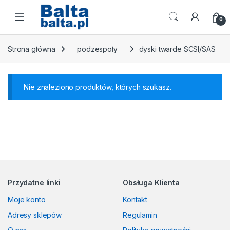
Skip to navigation
Skip to content
Open
0
Strona główna
podzespoły
dyski twarde SCSI/SAS
Nie znaleziono produktów, których szukasz.
Przydatne linki
Obsługa Klienta
Moje konto
Kontakt
Adresy sklepów
Regulamin