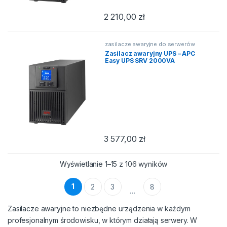
2 210,00
zł
zasilacze awaryjne do serwerów
Zasilacz awaryjny UPS – APC
Easy UPS SRV 2000VA
3 577,00
zł
Posortowane wedł
Wyświetlanie 1–15 z 106 wyników
1
2
3
8
…
Zasilacze awaryjne to niezbędne urządzenia w każdym
profesjonalnym środowisku, w którym działają serwery. W