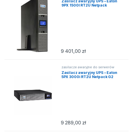
Zasilacz awaryjny UPS – Eaton
9PX 1500I RT2U Netpack
9 401,00
zł
zasilacze awaryjne do serwerów
Zasilacz awaryjny UPS – Eaton
5PX 3000i RT2U Netpack G2
9 289,00
zł