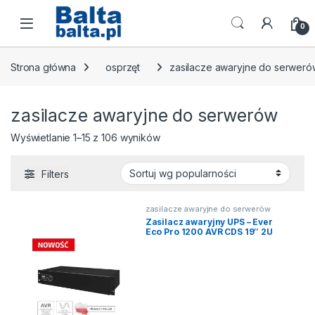
Skip to navigation
Skip to content
Open
0
Strona główna
osprzęt
zasilacze awaryjne do serweró
zasilacze awaryjne do serwerów
Posortowane według popularnośc
Wyświetlanie 1–15 z 106 wyników
Filters
zasilacze awaryjne do serwerów
Zasilacz awaryjny UPS – Ever
Eco Pro 1200 AVR CDS 19″ 2U