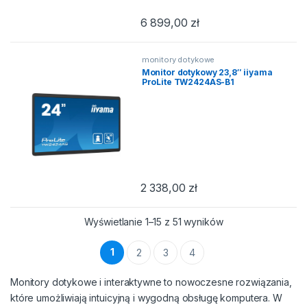
6 899,00
zł
monitory dotykowe
Monitor dotykowy 23,8″ iiyama
ProLite TW2424AS-B1
2 338,00
zł
Posortowane wedł
Wyświetlanie 1–15 z 51 wyników
1
2
3
4
Monitory dotykowe i interaktywne to nowoczesne rozwiązania,
które umożliwiają intuicyjną i wygodną obsługę komputera. W