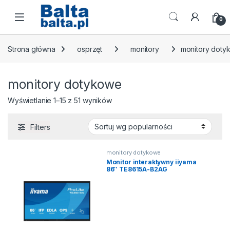
Skip to navigation
Skip to content
Open
0
Strona główna
osprzęt
monitory
monitory doty
monitory dotykowe
Posortowane według popularności
Wyświetlanie 1–15 z 51 wyników
Filters
monitory dotykowe
Monitor interaktywny iiyama
86″ TE8615A-B2AG