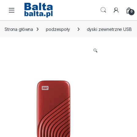
Skip to navigation
Skip to content
Open
0
Strona główna
podzespoły
dyski zewnetrzne USB
🔍