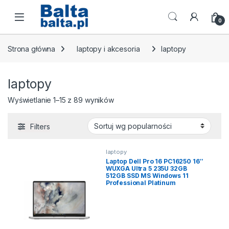
Skip to navigation
Skip to content
Open
0
Strona główna
laptopy i akcesoria
laptopy
laptopy
Posortowane według popularnośc
Wyświetlanie 1–15 z 89 wyników
Filters
laptopy
Laptop Dell Pro 16 PC16250 16″
WUXGA Ultra 5 235U 32GB
512GB SSD MS Windows 11
Professional Platinum