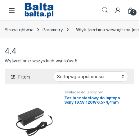
Skip to navigation
Skip to content
Open
0
Strona główna
Parametry
Wtyk średnica wewnętrzna [m
4.4
Posortowane według popularn
Wyświetlanie wszystkich wyników: 5
Filters
zasilacze do laptopów
Zasilacz sieciowy do laptopa
Sony 19.5V 120W 6,5×4,4mm