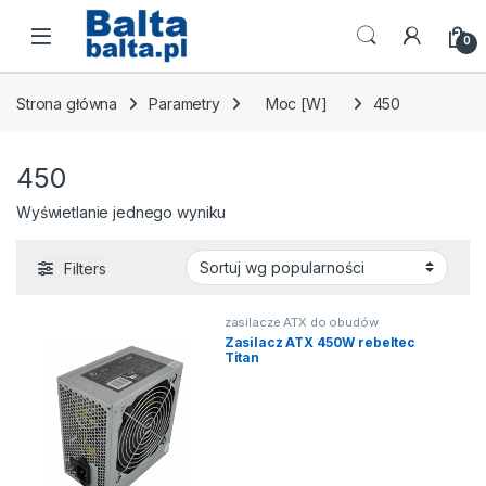
Skip to navigation
Skip to content
Open
0
Strona główna
Parametry
Moc [W]
450
450
Wyświetlanie jednego wyniku
Filters
zasilacze ATX do obudów
komputerowych
Zasilacz ATX 450W rebeltec
Titan