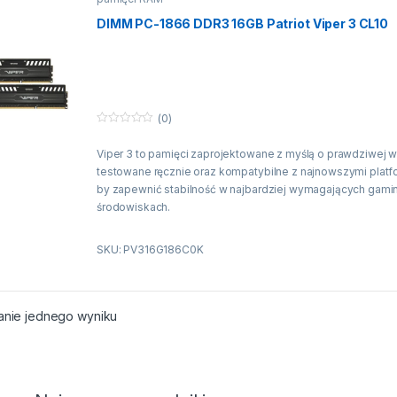
DIMM PC-1866 DDR3 16GB Patriot Viper 3 CL10
(0)
0
n
Viper 3 to pamięci zaprojektowane z myślą o prawdziwej w
a
5
testowane ręcznie oraz kompatybilne z najnowszymi pla
by zapewnić stabilność w najbardziej wymagających gam
środowiskach.
Edition: Black Mamba
SKU: PV316G186C0K
Voltage: 1.5V
Tested Platforms: Intel 6 & 7 Series / AMD 9 & FM Series
Feature Overclock: XMP 1.3
Gwarancja : Lifetime Warranty
anie jednego wyniku