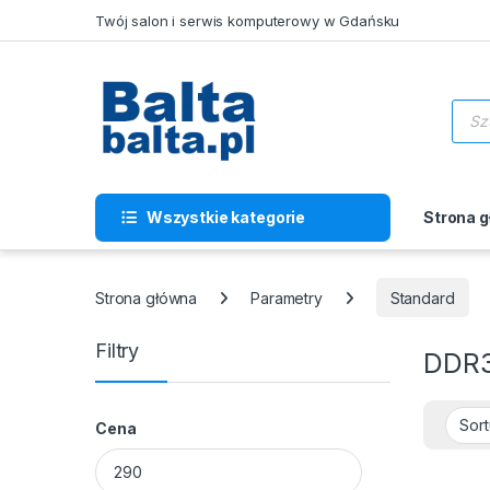
Skip to navigation
Skip to content
Twój salon i serwis komputerowy w Gdańsku
Wysz
Wszystkie kategorie
Strona 
Strona główna
Parametry
Standard
Filtry
DDR3
Cena
Cena min
Cena max