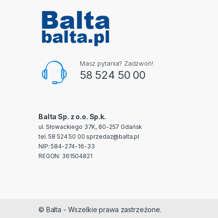
Masz pytania? Zadzwoń!
58 524 50 00
Balta Sp. z o.o. Sp.k.
ul. Słowackiego 37K, 80-257 Gdańsk
tel. 58 524 50 00
sprzedaz@balta.pl
NIP: 584-274-16-33
REGON: 361504821
© Balta - Wszelkie prawa zastrzeżone.