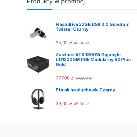
Produkty w promocji
Flashdrive 32GB USB 2.0 Goodram
Twister Czarny
35,00
zł
40,00
zł
Zasilacz ATX 1300W Gigabyte
UD1300GM PG5 Modularny 80 Plus
Gold
777,00
zł
919,00
zł
Stojak na słuchawki Czarny
39,00
zł
45,00
zł