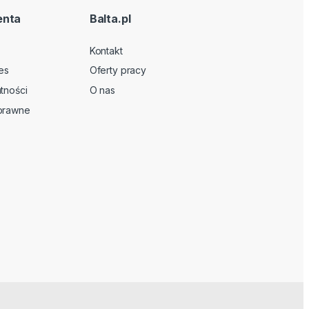
enta
Balta.pl
Kontakt
es
Oferty pracy
tności
O nas
 prawne