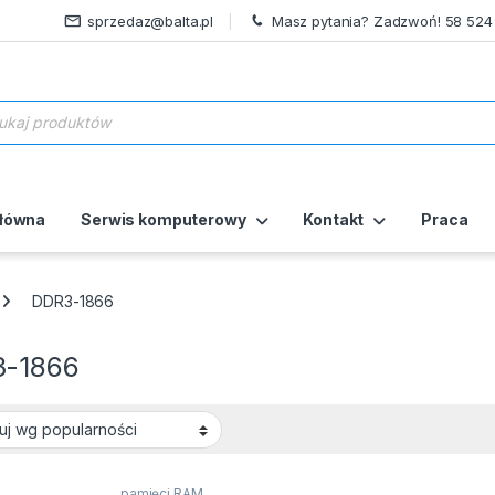
sprzedaz@balta.pl
Masz pytania? Zadzwoń! 58 524
ukiwarka produktów
główna
Serwis komputerowy
Kontakt
Praca
DDR3-1866
-1866
pamięci RAM