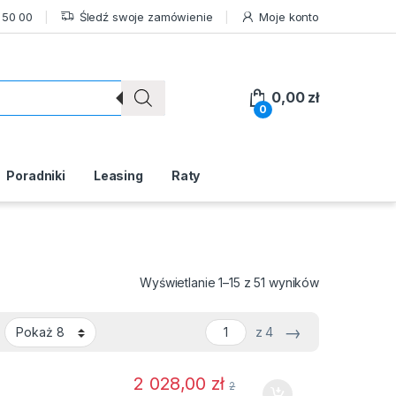
 50 00
Śledź swoje zamówienie
Moje konto
0,00
zł
0
Poradniki
Leasing
Raty
Posortowane 
Wyświetlanie 1–15 z 51 wyników
→
z 4
2 028,00
zł
2