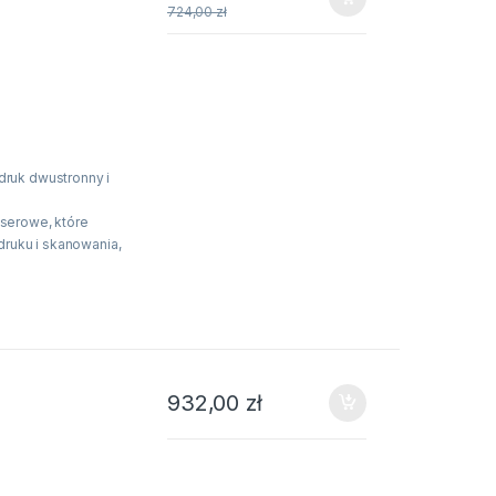
724,00
zł
ruk dwustronny i
serowe, które
druku i skanowania,
w dynamicznie
ny jest w funkcje
rybie kolorowym i
stronny. Umożliwia
prędkością do 28
932,00
zł
 monochromatycznym
 trybie