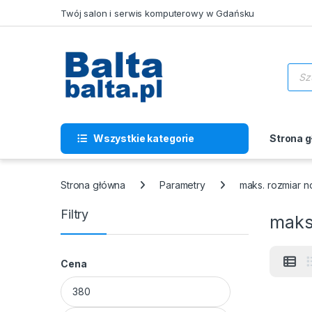
Skip to navigation
Skip to content
Twój salon i serwis komputerowy w Gdańsku
Wysz
Wszystkie kategorie
Strona 
Strona główna
Parametry
maks. rozmiar n
Filtry
maks
Cena
Cena min
Cena max