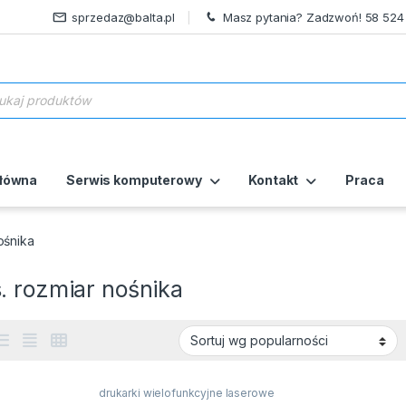
sprzedaz@balta.pl
Masz pytania? Zadzwoń! 58 524
ukiwarka produktów
główna
Serwis komputerowy
Kontakt
Praca
ośnika
. rozmiar nośnika
drukarki wielofunkcyjne laserowe