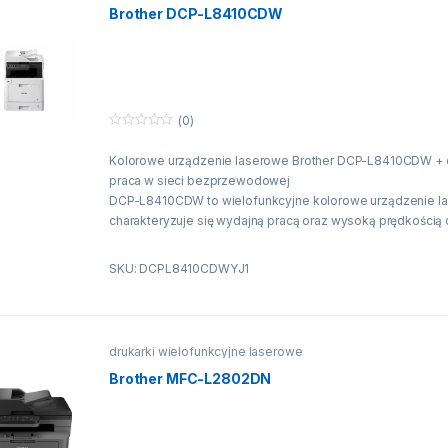
Brother DCP-L8410CDW
(0)
0
n
Kolorowe urządzenie laserowe Brother DCP-L8410CDW + d
a
5
praca w sieci bezprzewodowej
DCP-L8410CDW to wielofunkcyjne kolorowe urządzenie la
charakteryzuje się wydajną pracą oraz wysoką prędkością 
stanowiąc idealne rozwiązanie do produkcji dokumentów 
funkcjonujących środowiskach biurowych. Model wyposażo
SKU: DCPL8410CDWYJ1
drukowania, skanowania
i kopiowania. Urządzenie drukuje do 31 stron na minutę w t
czarno-białym oferując dodatkowo automatyczny druk dwu
również szybkie archiwizowanie dokumentów – skanuje z 
drukarki wielofunkcyjne laserowe
obrazów na minutę.
Brother MFC-L2802DN
Najważniejsze funkcje:
Prędkość druku: do 31 stron na minutę w kolorze i trybie
Prędkość skanowania: do 28 obrazów na minutę w kolorze i