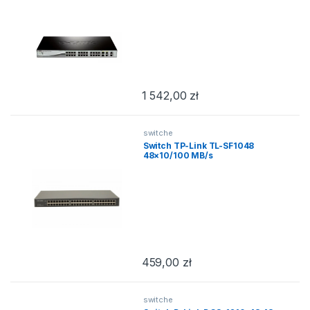
1 542,00
zł
switche
Switch TP-Link TL-SF1048
48×10/100 MB/s
459,00
zł
switche