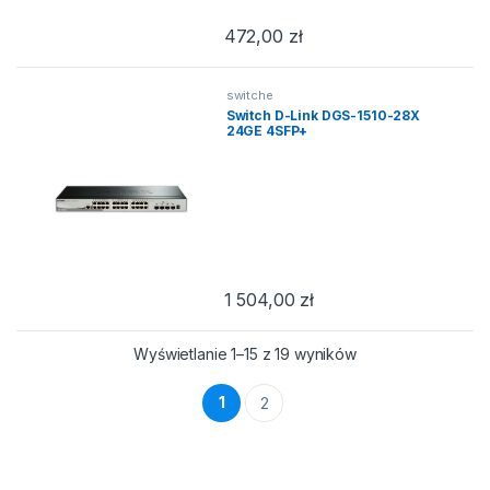
472,00
zł
switche
Switch D-Link DGS-1510-28X
24GE 4SFP+
1 504,00
zł
Posortowane wedł
Wyświetlanie 1–15 z 19 wyników
1
2