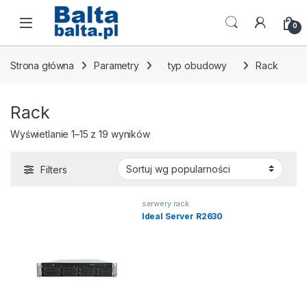
Skip to navigation
Skip to content
Open
0
Strona główna
Parametry
typ obudowy
Rack
Rack
Posortowane według popularności
Wyświetlanie 1–15 z 19 wyników
Filters
serwery rack
Ideal Server R2630