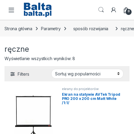
Skip to navigation
Skip to content
Open
0
Strona główna
Parametry
sposób rozwijania
ręczn
ręczne
Posortowane według popularn
Wyświetlanie wszystkich wyników: 8
Filters
ekrany do projektorów
Ekran na statywie AVTek Tripod
PRO 200 x 200 cm Matt White
/1:1/