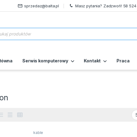
sprzedaz@balta.pl
Masz pytania? Zadzwoń! 58 524
ukiwarka produktów
główna
Serwis komputerowy
Kontakt
Praca
on
kable