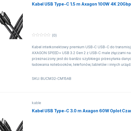
Kabel USB Type-C 1.5 m Axagon 100W 4K 20Gbp
(0)
0
n
Kabel interkonektowy premium USB-C USB-C do transmisji
a
5
AXAGON SPEED+ USB 3.2 Gen 2 z USB-C male złączami na 
przeznaczony jest do bardzo szybkiego przesyłania dany
ładowania notebooków, telefonów, tabletów i innych urzą
Obsługuje transfer danych do 20 Gb/s oraz ładowanie prą
5A. Kabel umożliwia również przesyłanie obrazu do rozdzie
SKU: BUCM32-CM15AB
4K@60Hz, a także przesyłanie dźwięku.
Wytrzymały kabel do transmisji danych i zasilania o wydłu
wyposażony jest w metalowe końcówki, złącza o niklowan
kable
pozłacane styki. Żyły kabla wykonane są z ocynowanej mi
Wysokiej jakości izolacja kabla, wykonana z elastycznego 
Kabel USB Type-C 3.0 m Axagon 60W Oplot Cza
gwarantuje maksymalną trwałość, a także zachowuje wysta
elastyczność. Ostateczną wytrzymałość kabla zapewnia ny
Wygodnym dodatkiem jest praktyczny pasek ułatwiający p