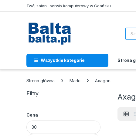
Skip to navigation
Skip to content
Twój salon i serwis komputerowy w Gdańsku
Wysz
Wszystkie kategorie
Strona 
Strona główna
Marki
Axagon
Filtry
Axag
Cena
Cena min
Cena max