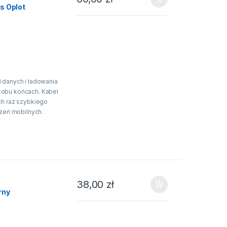
s Oplot
 danych i ładowania
obu końcach. Kabel
ch raz szybkiego
dzeń mobilnych.
dem o natężeniu do
lczości Ultra HD
żonej żywotności
ej powierzchni oraz
edzi beztlenowej.
38,00
zł
materiału TPE
rny
rczającą
lonowy oplot.
akowanie kabla.