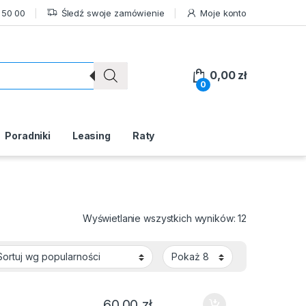
 50 00
Śledź swoje zamówienie
Moje konto
0,00
zł
0
Poradniki
Leasing
Raty
Posortowane 
Wyświetlanie wszystkich wyników: 12
60,00
zł