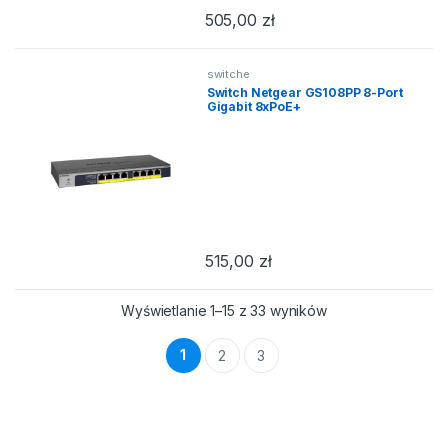
505,00
zł
switche
Switch Netgear GS108PP 8-Port
Gigabit 8xPoE+
515,00
zł
Posortowane wedł
Wyświetlanie 1–15 z 33 wyników
1
2
3