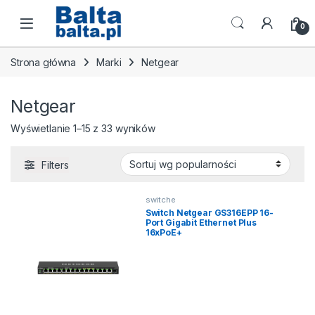
Skip to navigation
Skip to content
Open
0
Strona główna
Marki
Netgear
Netgear
Posortowane według popularności
Wyświetlanie 1–15 z 33 wyników
Filters
switche
Switch Netgear GS316EPP 16-
Port Gigabit Ethernet Plus
16xPoE+