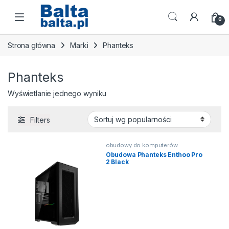
Skip to navigation
Skip to content
Open
0
Strona główna
Marki
Phanteks
Phanteks
Wyświetlanie jednego wyniku
Filters
obudowy do komputerów
Obudowa Phanteks Enthoo Pro
2 Black