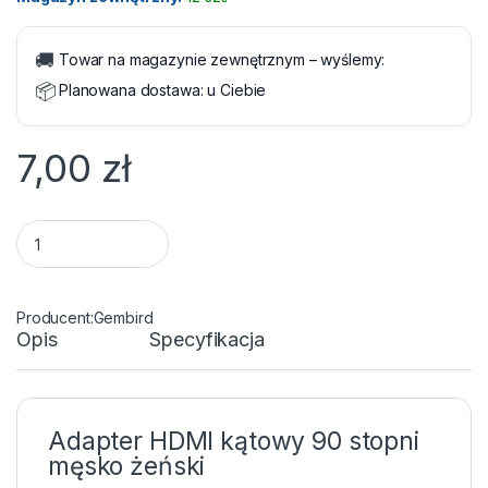
🚚
Towar na magazynie zewnętrznym – wyślemy:
📦
Planowana dostawa:
u Ciebie
7,00
zł
Adapter HDMI męski na HDMI żeński kątowy Gembird quantit
Gembird
Opis
Specyfikacja
Adapter HDMI kątowy 90 stopni
męsko żeński