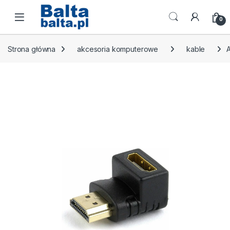
Skip to navigation
Skip to content
Open
0
Strona główna
akcesoria komputerowe
kable