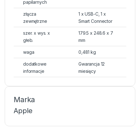
papilarnych
złącza
1 x USB-C, 1 x
zewnętrzne
Smart Connector
szer. x wys. x
179.5 x 248.6 x 7
głeb.
mm
waga
0,481 kg
dodatkowe
Gwarancja 12
informacje
miesięcy
Marka
Apple