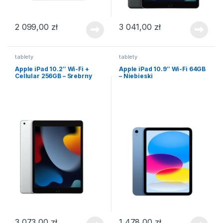
2 099,00
zł
3 041,00
zł
tablety
tablety
Apple iPad 10.2″ Wi-Fi +
Apple iPad 10.9″ Wi-Fi 64GB
Cellular 256GB – Srebrny
– Niebieski
3 073,00
zł
1 478,00
zł