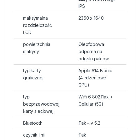
IPS
maksymalna
2360 x 1640
rozdzielczość
LCD
powierzchnia
Oleofobowa
matrycy
odporna na
odciski palców
typ karty
Apple A14 Bionic
graficznej
(4-rdzeniowe
GPU)
typ
WiFi 6 802.11ax +
bezprzewodowej
Cellular (5G)
karty sieciowej
Bluetooth
Tak – v 5.2
czytnik linii
Tak