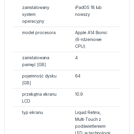
zainstalowany
iPadOS 18 lub
system
nowszy
operacyjny
model procesora
Apple A14 Bionic
(6-rdzeniowe
CPU)
zainstalowana
4
pamięć [GB]
pojemność dysku
64
[GB]
przekątna ekranu
10.9
LCD
typ ekranu
Liquid Retina,
Multi‑Touch z
podświetleniem
LED, w technologii