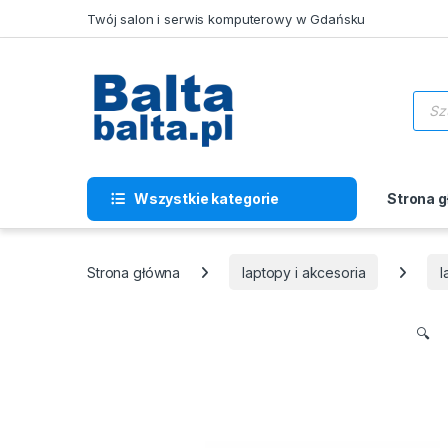
Skip to navigation
Skip to content
Twój salon i serwis komputerowy w Gdańsku
Wysz
Wszystkie kategorie
Strona 
Strona główna
laptopy i akcesoria
l
🔍