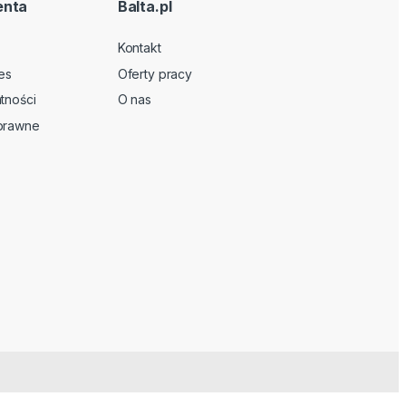
enta
Balta.pl
Kontakt
es
Oferty pracy
tności
O nas
 prawne