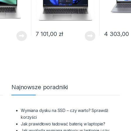
7 101,00
zł
4 303,00
Najnowsze poradniki
z
Wymiana dysku na SSD – czy warto? Sprawdź
korzyści
Jak prawidłowo ładować baterię w laptopie?
Jak wygląda wymiana matrycy w laptopie i czy