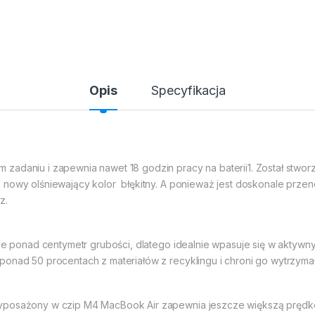
Opis
Specyfikacja
adaniu i zapewnia nawet 18 godzin pracy na baterii1. Został stworzo
 nowy olśniewający kolor  błękitny. A ponieważ jest doskonale prze
z.
le ponad centymetr grubości, dlatego idealnie wpasuje się w aktywny tr
 ponad 50 procentach z materiałów z recyklingu i chroni go wytrzy
yposażony w czip M4 MacBook Air zapewnia jeszcze większą prędko