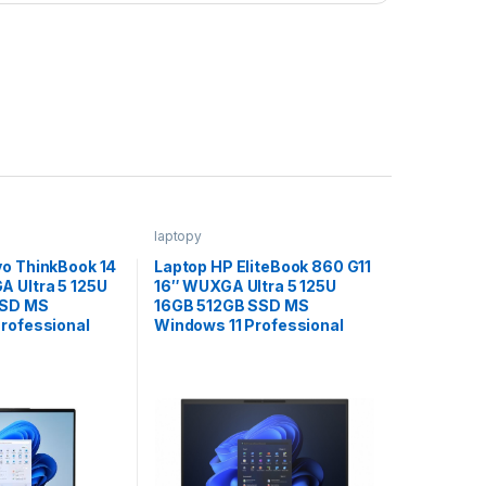
laptopy
vo ThinkBook 14
Laptop HP EliteBook 860 G11
 Ultra 5 125U
16″ WUXGA Ultra 5 125U
SSD MS
16GB 512GB SSD MS
rofessional
Windows 11 Professional