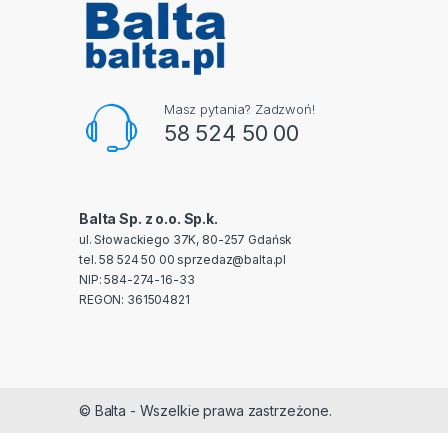
Masz pytania? Zadzwoń!
58 524 50 00
Balta Sp. z o.o. Sp.k.
ul. Słowackiego 37K, 80-257 Gdańsk
tel. 58 524 50 00
sprzedaz@balta.pl
NIP: 584-274-16-33
REGON: 361504821
© Balta - Wszelkie prawa zastrzeżone.