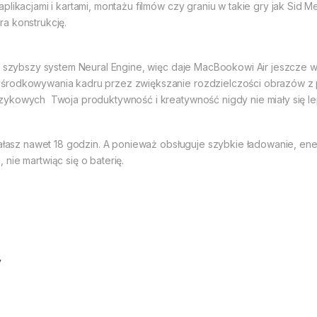
ikacjami i kartami, montażu filmów czy graniu w takie gry jak Sid Meier
a konstrukcję.
ma szybszy system Neural Engine, więc daje MacBookowi Air jeszcze 
środkowywania kadru przez zwiększanie rozdzielczości obrazów z p
ykowych  Twoja produktywność i kreatywność nigdy nie miały się lep
iałasz nawet 18 godzin. A ponieważ obsługuje szybkie ładowanie, en
nie martwiąc się o baterię.
y