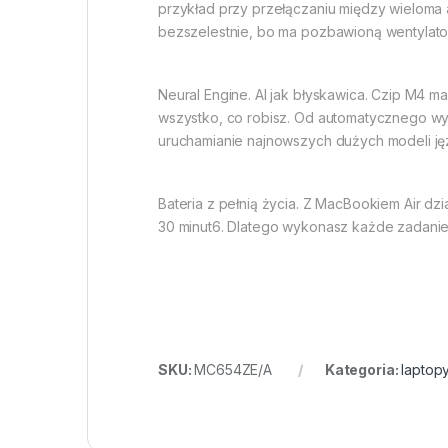
przykład przy przełączaniu między wieloma apl
bezszelestnie, bo ma pozbawioną wentylator
Neural Engine. AI jak błyskawica. Czip M4 
wszystko, co robisz. Od automatycznego wy
uruchamianie najnowszych dużych modeli jęz
Bateria z pełnią życia. Z MacBookiem Air dz
30 minut6. Dlatego wykonasz każde zadanie, 
SKU:
MC654ZE/A
Kategoria:
laptop