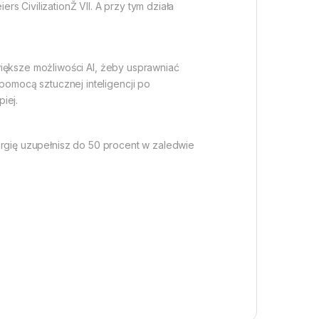
s CivilizationŽ VII. A przy tym działa
większe możliwości AI, żeby usprawniać
omocą sztucznej inteligencji po
iej.
ergię uzupełnisz do 50 procent w zaledwie