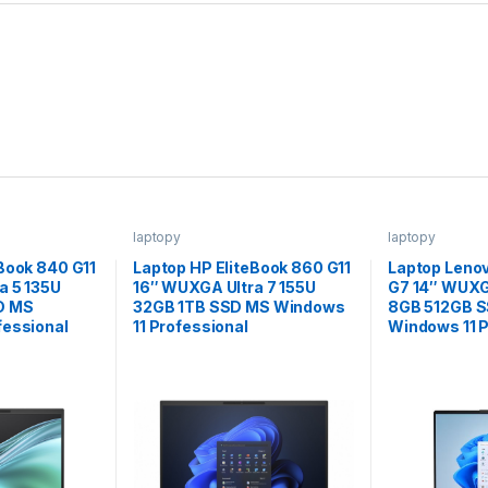
laptopy
laptopy
Book 840 G11
Laptop HP EliteBook 860 G11
Laptop Leno
a 5 135U
16″ WUXGA Ultra 7 155U
G7 14″ WUXGA
D MS
32GB 1TB SSD MS Windows
8GB 512GB 
fessional
11 Professional
Windows 11 P