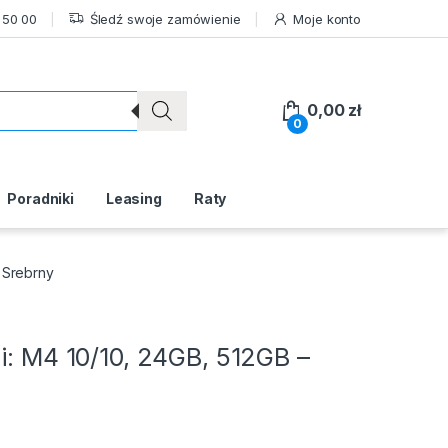
 50 00
Śledź swoje zamówienie
Moje konto
0,00
zł
0
Poradniki
Leasing
Raty
– Srebrny
li: M4 10/10, 24GB, 512GB –