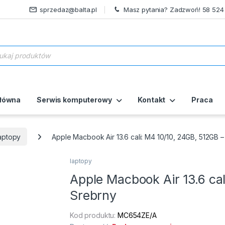
sprzedaz@balta.pl
Masz pytania? Zadzwoń! 58 524
ukiwarka produktów
główna
Serwis komputerowy
Kontakt
Praca
aptopy
Apple Macbook Air 13.6 cali: M4 10/10, 24GB, 512GB 
laptopy
Apple Macbook Air 13.6 ca
Srebrny
Kod produktu:
MC654ZE/A