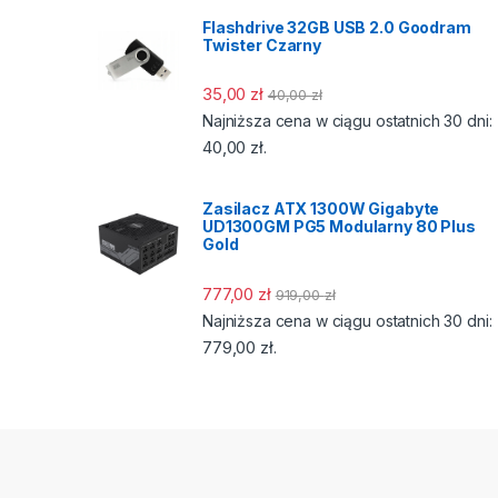
Flashdrive 32GB USB 2.0 Goodram
Twister Czarny
35,00
zł
40,00
zł
Najniższa cena w ciągu ostatnich 30 dni:
40,00
zł
.
Zasilacz ATX 1300W Gigabyte
UD1300GM PG5 Modularny 80 Plus
Gold
777,00
zł
919,00
zł
Najniższa cena w ciągu ostatnich 30 dni:
779,00
zł
.