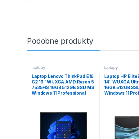
Podobne produkty
laptopy
laptopy
Laptop Lenovo ThinkPad E16
Laptop HP Elite
G2 16″ WUXGA AMD Ryzen 5
14″ WUXGA Ultr
7535HS 16GB 512GB SSD MS
16GB 512GB SS
Windows 11 Professional
Windows 11 Pro