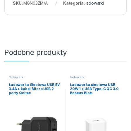
SKU:
MGN03ZM/A
Kategoria:
ładowarki
Podobne produkty
ładowarki
ładowarki
Ładowarka Sieciowa USB 5V
Ładowarka sieciowa USB
3.4A + kabel Micro USB 2
20W 1 x USB Type-C QC 3.0
porty Qoltec
Baseus Biała