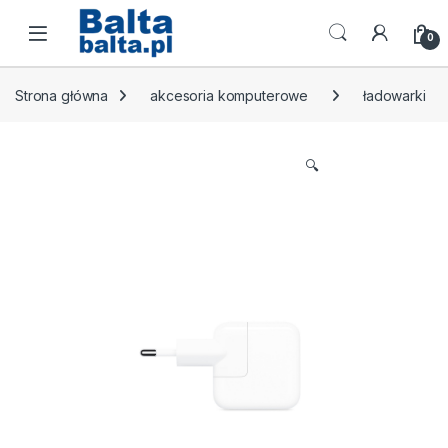
Skip to navigation
Skip to content
Open
0
Strona główna
akcesoria komputerowe
ładowarki
🔍