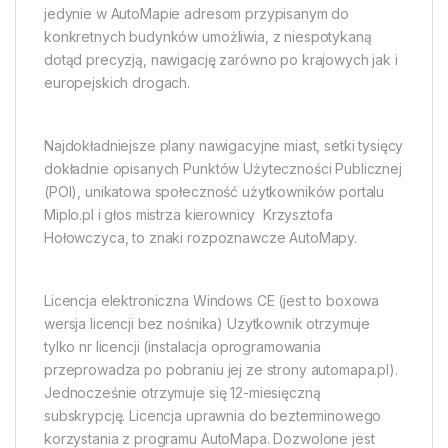
jedynie w AutoMapie adresom przypisanym do
konkretnych budynków umożliwia, z niespotykaną
dotąd precyzją, nawigację zarówno po krajowych jak i
europejskich drogach.
Najdokładniejsze plany nawigacyjne miast, setki tysięcy
dokładnie opisanych Punktów Użyteczności Publicznej
(POI), unikatowa społeczność użytkowników portalu
Miplo.pl i głos mistrza kierownicy  Krzysztofa
Hołowczyca, to znaki rozpoznawcze AutoMapy.
Licencja elektroniczna Windows CE (jest to boxowa
wersja licencji bez nośnika) Uzytkownik otrzymuje
tylko nr licencji (instalacja oprogramowania
przeprowadza po pobraniu jej ze strony automapa.pl).
Jednocześnie otrzymuje się 12-miesięczną
subskrypcję. Licencja uprawnia do bezterminowego
korzystania z programu AutoMapa. Dozwolone jest