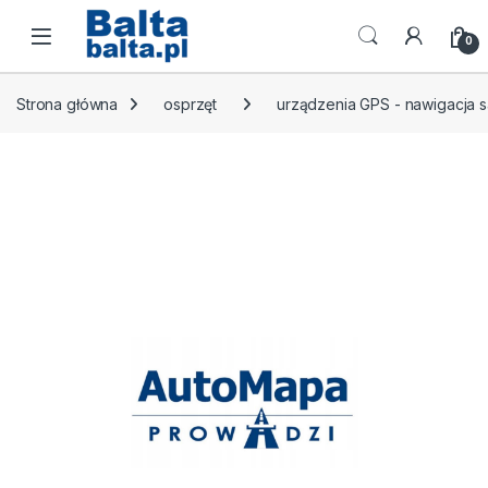
Skip to navigation
Skip to content
Open
0
Strona główna
osprzęt
urządzenia GPS - nawigacja sa