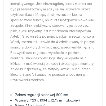
interaktywnego. Jest niezastąpiony kiedy monitor ma
być przemieszczany między salami, używany przez
użytkowników różniących się wzrostem lub ma
spełniać wiele funkcji, np. burza mózgów w niewielkim
zespole. Silnik elektryczny sterowany jest poprzez
pilot, a jeśli używany jest z monitorem interaktywnym
Avtek TS, również z poziomu paska narzędzi monitora.
Wtedy można też ustawić do 4 zdefiniowanych pozycji
monitora do których wrócić można jednym kliknięciem.
Bezwysiłkowa regulacja wysokości z poziomu
monitora, stabilna konstrukcja statywu oparta na 4
kółkach z możliwością blokady i akceptująca monitory
aż do 86″ sprawiają, że statywy Avtek TouchScreen
Electric Stand V3 znacznie pomoże w codziennym
użytkowaniu monitora.
Zakres regulacji pionowej: 500 mm
Wymiary: 1123 x 1064 x 127,5 mm (złożony)
Waga: 28 kg (netto)