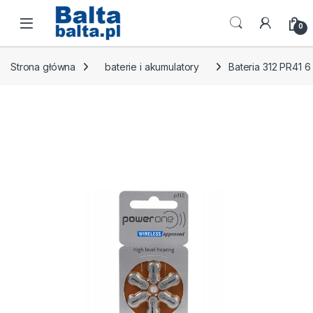
Skip to navigation
Skip to content
Open
0
Strona główna
baterie i akumulatory
Bateria 312 PR41 6 