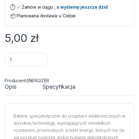
⏱️
✅ Zamów w ciągu
, a
wyślemy jeszcze dziś
!
📦
Planowana dostawa:
u Ciebie
5,00
zł
Bateria CR2025 1 szt. Energizer quantity
ENERGIZER
Opis
Specyfikacja
Baterie specjalistyczne do urządzeń elektronicznych w
wysokiej technologii, wymagających niewielkich
rozmiarem, przenośnych źródeł energii, których nie da
się uzyskać poprzez wykorzystanie standardowych