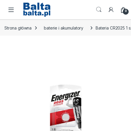
Skip to navigation
Skip to content
Open
0
Strona główna
baterie i akumulatory
Bateria CR2025 1 s