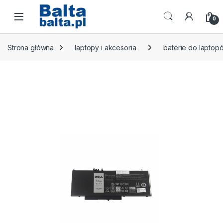
Skip to navigation
Skip to content
Open
0
Strona główna
laptopy i akcesoria
baterie do laptop