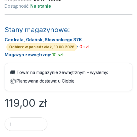
Dostępność:
Na stanie
Stany magazynowe:
Centrala, Gdańsk, Słowackiego 37K
:
0 szt.
Odbierz w poniedziałek, 10.08.2026
Magazyn zewnętrzny:
10 szt.
🚚
Towar na magazynie zewnętrznym – wyślemy:
📦
Planowana dostawa:
u Ciebie
119,00
zł
Bateria do laptopa HP 6530b, 6735b, 6930p quantity