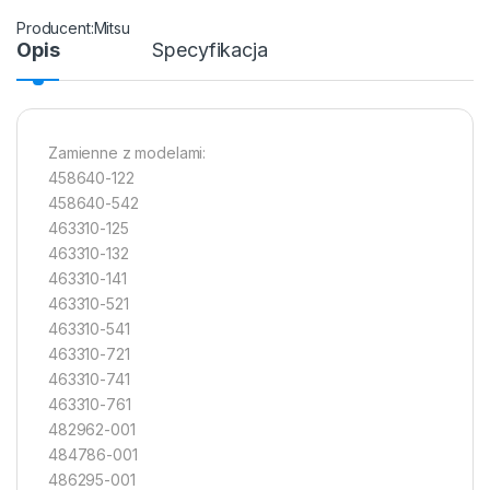
Mitsu
Opis
Specyfikacja
Zamienne z modelami:
458640-122
458640-542
463310-125
463310-132
463310-141
463310-521
463310-541
463310-721
463310-741
463310-761
482962-001
484786-001
486295-001