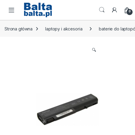
Skip to navigation
Skip to content
Open
0
Strona główna
laptopy i akcesoria
baterie do laptop
🔍