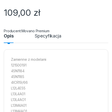
109,00
zł
Movano Premium
Opis
Specyfikacja
Zamienne z modelami
121500191
45N1184
45N1185
4ICR19/66
L12L4E55
L13L4A01
L13L4AO1
L13M4A01
L13M4AO1