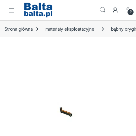
Skip to navigation
Skip to content
Open
0
Strona główna
materiały eksploatacyjne
bębny orygi