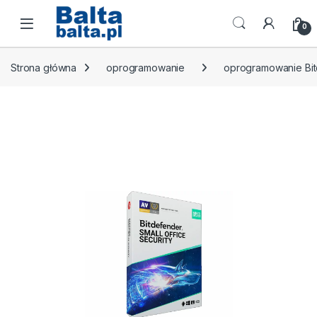
Skip to navigation
Skip to content
Open
0
Strona główna
oprogramowanie
oprogramowanie Bi