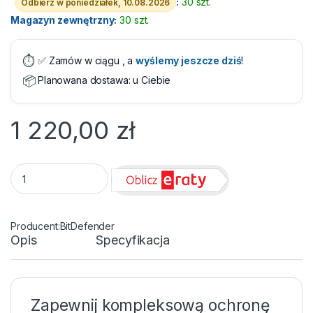
:
30 szt.
Odbierz w poniedziałek, 10.08.2026
Magazyn zewnętrzny:
30 szt.
⏱️
✅ Zamów w ciągu
, a
wyślemy jeszcze dziś
!
📦
Planowana dostawa:
u Ciebie
1 220,00
zł
Bitdefender Small Office Security 10 Stanowisk 3 Lata - Licen
BitDefender
Opis
Specyfikacja
Zapewnij kompleksową ochronę