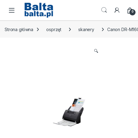
Skip to navigation
Skip to content
Open
0
Strona główna
osprzęt
skanery
Canon DR-M160
🔍