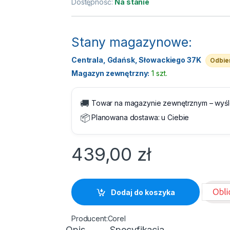
Dostępność:
Na stanie
Stany magazynowe:
Centrala, Gdańsk, Słowackiego 37K
Odbier
Magazyn zewnętrzny:
1 szt.
🚚
Towar na magazynie zewnętrznym – wyś
📦
Planowana dostawa:
u Ciebie
439,00
zł
Dodaj do koszyka
Corel
Opis
Specyfikacja