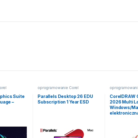
orel
oprogramowanie Corel
oprogramowani
hics Suite
Parallels Desktop 26 EDU
CorelDRAW G
guage –
Subscription 1 Year ESD
2026 Multi L
Windows/Mac
elektroniczn