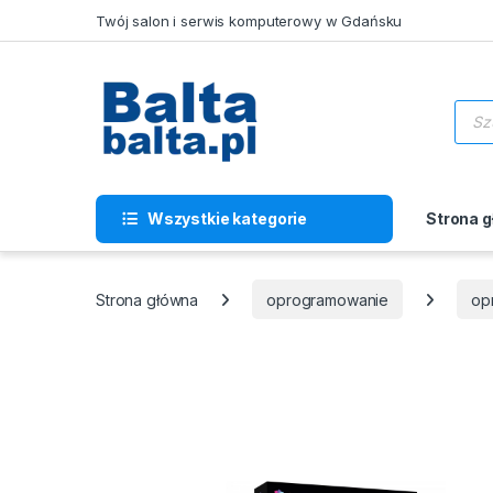
Skip to navigation
Skip to content
Twój salon i serwis komputerowy w Gdańsku
Wysz
Wszystkie kategorie
Strona 
Strona główna
oprogramowanie
op