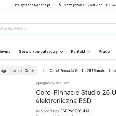
sprzedaz@balta.pl
Masz pytania? Zadzwoń! 58 524
ukiwarka produktów
główna
Serwis komputerowy
Kontakt
Praca
rogramowanie Corel
Corel Pinnacle Studio 26 Ultimate – Lic
oprogramowanie Corel
Corel Pinnacle Studio 26 U
elektroniczna ESD
Kod produktu:
ESDPNST26ULML