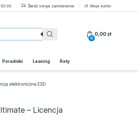
 50 00
Śledź swoje zamówienie
Moje konto
0,00
zł
0
Poradniki
Leasing
Raty
encja elektroniczna ESD
ltimate – Licencja