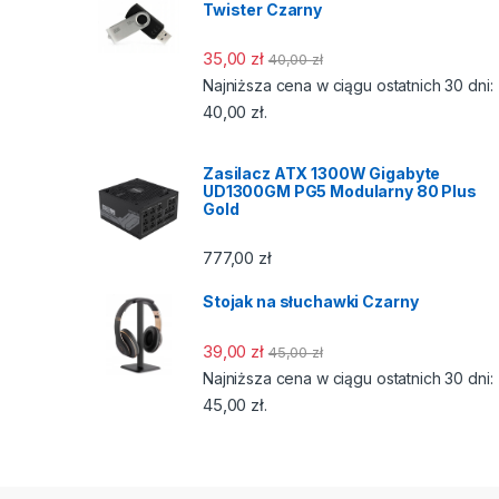
Twister Czarny
35,00
zł
40,00
zł
Najniższa cena w ciągu ostatnich 30 dni:
40,00
zł
.
Zasilacz ATX 1300W Gigabyte
UD1300GM PG5 Modularny 80 Plus
Gold
777,00
zł
Stojak na słuchawki Czarny
39,00
zł
45,00
zł
Najniższa cena w ciągu ostatnich 30 dni:
45,00
zł
.