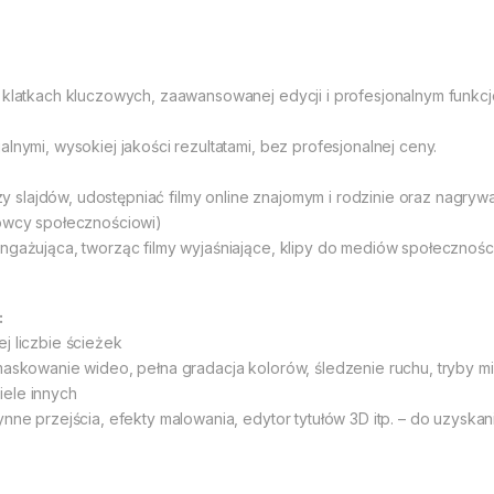
a klatkach kluczowych, zaawansowanej edycji i profesjonalnym funkc
lnymi, wysokiej jakości rezultatami, bez profesjonalnej ceny.
slajdów, udostępniać filmy online znajomym i rodzinie oraz nagry
mowcy społecznościowi)
ngażująca, tworząc filmy wyjaśniające, klipy do mediów społeczności
:
j liczbie ścieżek
maskowanie wideo, pełna gradacja kolorów, śledzenie ruchu, tryby mi
iele innych
ynne przejścia, efekty malowania, edytor tytułów 3D itp. – do uzysk