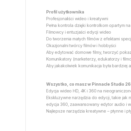
Profil użytkownika
Profesjonaliści wideo i kreatywni
Pełna kontrola dzięki kontrolkom opartym n
Filmowcy i entuzjaści edycji wideo
Do tworzenia małych filmów z efektami specja
Okazjonalni twórcy filmów i hobbyści
Aby edytować domowe filmy, tworzyć pokazy 
Komunikatory (marketerzy, edukatorzy i fil
Aby jakakolwiek komunikacja była bardziej a
Wszystko, co masz w Pinnacle Studio 26
Edycja wideo HD, 4K i 360 na nieograniczone
Ekskluzywne narzędzia do edycji, takie jak 
edycja 360, zaawansowany edytor audio i w
Najlepsze narzędzia kreatywne – płynne i pł