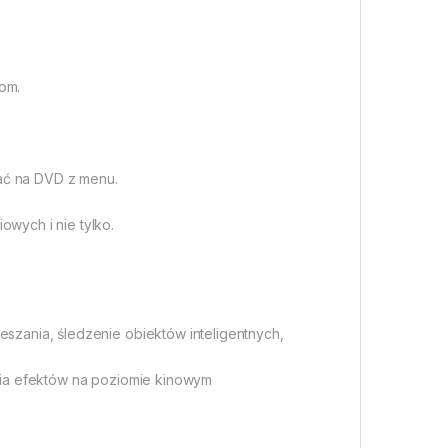
jom.
wać na DVD z menu.
owych i nie tylko.
eszania, śledzenie obiektów inteligentnych,
ania efektów na poziomie kinowym