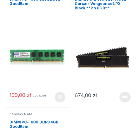
GoodRam
Corsair Vengeance LPX
Black **2 x 8GB**
199,00
zł
674,00
zł
229,00
zł
pamięci RAM
DIMM PC-1600 DDR3 4GB
GoodRam