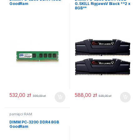
GoodRam
G.SKILL RipjawsV Black **2 x
8GB**
532,00
zł
588,00
zł
599,00
zł
635,00
zł
pamięci RAM
DIMM PC-3200 DDR4 8GB
GoodRam