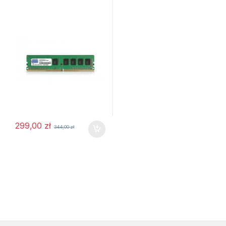
299,00
zł
344,00
zł