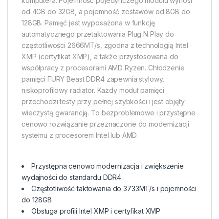
komputera. Pojemność pojedynczego modułu wynosi
od 4GB do 32GB, a pojemność zestawów od 8GB do
128GB. Pamięć jest wyposażona w funkcję
automatycznego przetaktowania Plug N Play do
częstotliwości 2666MT/s, zgodna z technologią Intel
XMP (certyfikat XMP), a także przystosowana do
współpracy z procesorami AMD Ryzen. Chłodzenie
pamięci FURY Beast DDR4 zapewnia stylowy,
niskoprofilowy radiator. Każdy moduł pamięci
przechodzi testy przy pełnej szybkości i jest objęty
wieczystą gwarancją. To bezproblemowe i przystępne
cenowo rozwiązanie przeznaczone do modernizacji
systemu z procesorem Intel lub AMD.
Przystępna cenowo modernizacja i zwiększenie
wydajności do standardu DDR4
Częstotliwość taktowania do 3733MT/s i pojemności
do 128GB
Obsługa profili Intel XMP i certyfikat XMP