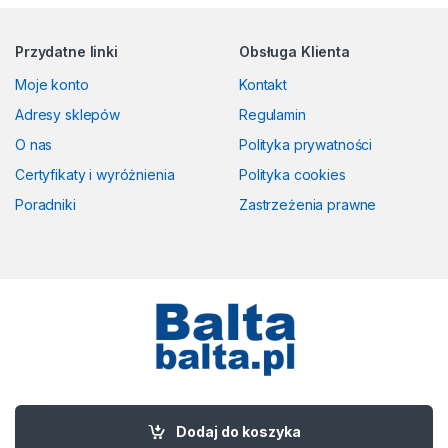
Przydatne linki
Obsługa Klienta
Moje konto
Kontakt
Adresy sklepów
Regulamin
O nas
Polityka prywatności
Certyfikaty i wyróżnienia
Polityka cookies
Poradniki
Zastrzeżenia prawne
Masz pytania? Zadzwoń!
58 524 50 00
Dodaj do koszyka