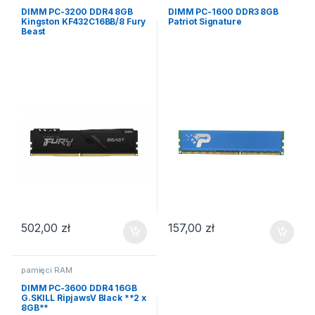
DIMM PC-3200 DDR4 8GB
DIMM PC-1600 DDR3 8GB
Kingston KF432C16BB/8 Fury
Patriot Signature
Beast
502,00
zł
157,00
zł
pamięci RAM
DIMM PC-3600 DDR4 16GB
G.SKILL RipjawsV Black **2 x
8GB**