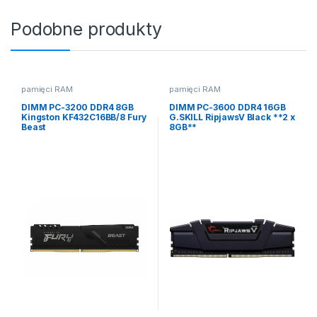
Podobne produkty
pamięci RAM
pamięci RAM
DIMM PC-3200 DDR4 8GB
DIMM PC-3600 DDR4 16GB
Kingston KF432C16BB/8 Fury
G.SKILL RipjawsV Black **2 x
Beast
8GB**