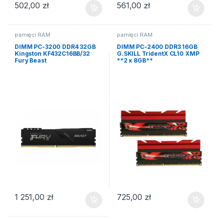
502,00
zł
561,00
zł
pamięci RAM
pamięci RAM
DIMM PC-3200 DDR4 32GB
DIMM PC-2400 DDR3 16GB
Kingston KF432C16BB/32
G.SKILL TridentX CL10 XMP
Fury Beast
**2 x 8GB**
1 251,00
zł
725,00
zł