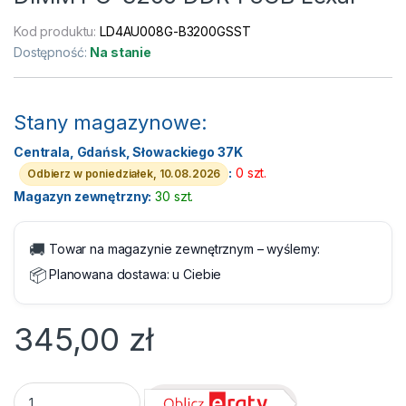
Kod produktu:
LD4AU008G-B3200GSST
Dostępność:
Na stanie
Stany magazynowe:
Centrala, Gdańsk, Słowackiego 37K
:
0 szt.
Odbierz w poniedziałek, 10.08.2026
Magazyn zewnętrzny:
30 szt.
🚚
Towar na magazynie zewnętrznym – wyślemy:
📦
Planowana dostawa:
u Ciebie
345,00
zł
DIMM PC-3200 DDR4 8GB Lexar quantity