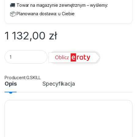
🚚
Towar na magazynie zewnętrznym – wyślemy:
📦
Planowana dostawa:
u Ciebie
1 132,00
zł
DIMM PC-3600 DDR4 32GB G.SKILL TridentZ Neo AMD **2 x 1
G.SKILL
Opis
Specyfikacja