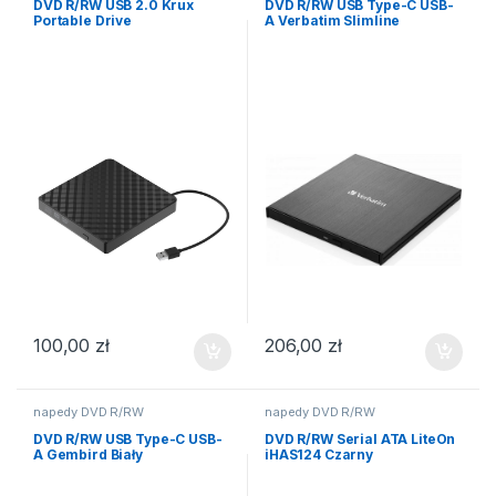
DVD R/RW USB 2.0 Krux
DVD R/RW USB Type-C USB-
Portable Drive
A Verbatim Slimline
100,00
zł
206,00
zł
napedy DVD R/RW
napedy DVD R/RW
DVD R/RW USB Type-C USB-
DVD R/RW Serial ATA LiteOn
A Gembird Biały
iHAS124 Czarny