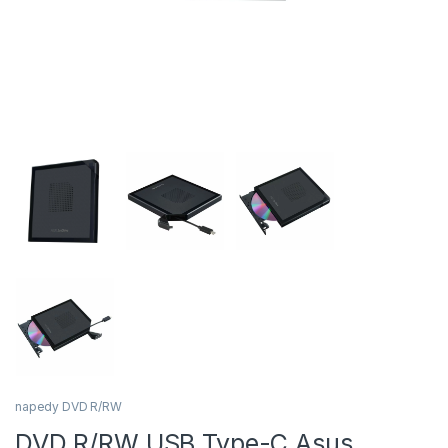
napedy DVD R/RW
DVD R/RW USB Type-C Asus