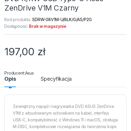
ZenDrive V1M Czarny
Kod produktu:
SDRW-08V1M-U/BLK/G/AS/P2G
Dostępność:
Brak w magazynie
197,00
zł
Asus
Opis
Specyfikacja
Zewnętrzny napęd i nagrywarka DVD ASUS ZenDrive
V1M z wbudowanym schowkiem na kabel, interfejs
USB-C, kompatybilność z Windows 11 i macOS, obsługa
M-DISC, kompleksowe rozwiązania do tworzenia kopii