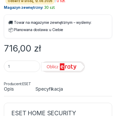
:
0 szt.
Odbierz w środę, 12.08.2026
Magazyn zewnętrzny:
30 szt.
🚚
Towar na magazynie zewnętrznym – wyślemy:
📦
Planowana dostawa:
u Ciebie
716,00
zł
ESET HOME Security Essential 5 Użytkowników - 3 Lata - Lice
ESET
Opis
Specyfikacja
ESET HOME SECURITY