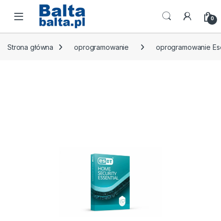
Skip to navigation
Skip to content
Open
0
Strona główna
oprogramowanie
oprogramowanie Es