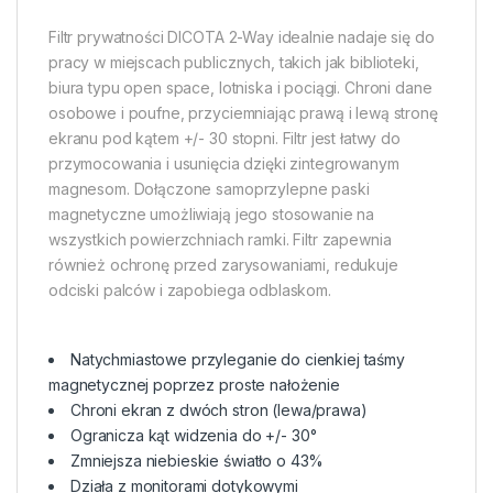
Filtr prywatności DICOTA 2-Way idealnie nadaje się do
pracy w miejscach publicznych, takich jak biblioteki,
biura typu open space, lotniska i pociągi. Chroni dane
osobowe i poufne, przyciemniając prawą i lewą stronę
ekranu pod kątem +/- 30 stopni. Filtr jest łatwy do
przymocowania i usunięcia dzięki zintegrowanym
magnesom. Dołączone samoprzylepne paski
magnetyczne umożliwiają jego stosowanie na
wszystkich powierzchniach ramki. Filtr zapewnia
również ochronę przed zarysowaniami, redukuje
odciski palców i zapobiega odblaskom.
Natychmiastowe przyleganie do cienkiej taśmy
magnetycznej poprzez proste nałożenie
Chroni ekran z dwóch stron (lewa/prawa)
Ogranicza kąt widzenia do +/- 30°
Zmniejsza niebieskie światło o 43%
Działa z monitorami dotykowymi