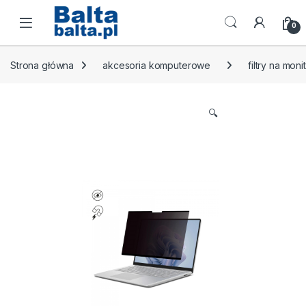
Skip to navigation
Skip to content
Open
0
Strona główna
akcesoria komputerowe
filtry na moni
🔍