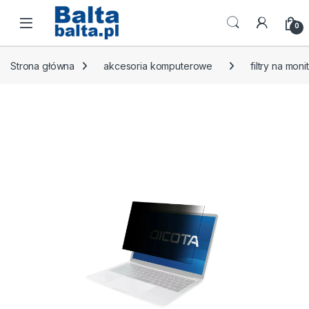
Skip to navigation
Skip to content
Open
0
Strona główna
akcesoria komputerowe
filtry na moni