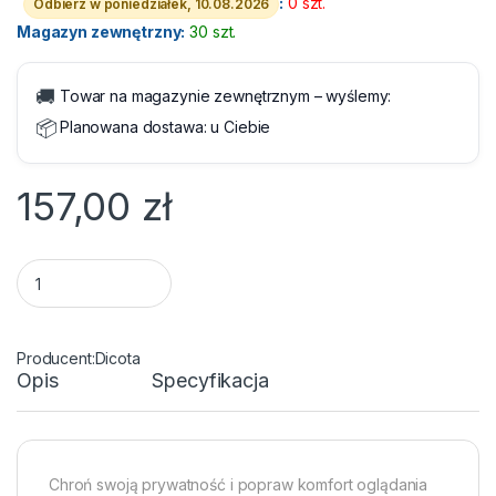
:
0 szt.
Odbierz w poniedziałek, 10.08.2026
Magazyn zewnętrzny:
30 szt.
🚚
Towar na magazynie zewnętrznym – wyślemy:
📦
Planowana dostawa:
u Ciebie
157,00
zł
Filtr prywatyzujący Dicota 2-Way side-mounted 14" 16:10 18.8
Dicota
Opis
Specyfikacja
Chroń swoją prywatność i popraw komfort oglądania