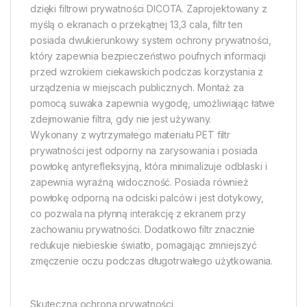
dzięki filtrowi prywatności DICOTA. Zaprojektowany z
myślą o ekranach o przekątnej 13,3 cala, filtr ten
posiada dwukierunkowy system ochrony prywatności,
który zapewnia bezpieczeństwo poufnych informacji
przed wzrokiem ciekawskich podczas korzystania z
urządzenia w miejscach publicznych. Montaż za
pomocą suwaka zapewnia wygodę, umożliwiając łatwe
zdejmowanie filtra, gdy nie jest używany.
Wykonany z wytrzymałego materiału PET filtr
prywatności jest odporny na zarysowania i posiada
powłokę antyrefleksyjną, która minimalizuje odblaski i
zapewnia wyraźną widoczność. Posiada również
powłokę odporną na odciski palców i jest dotykowy,
co pozwala na płynną interakcję z ekranem przy
zachowaniu prywatności. Dodatkowo filtr znacznie
redukuje niebieskie światło, pomagając zmniejszyć
zmęczenie oczu podczas długotrwałego użytkowania.
Skuteczna ochrona prywatności