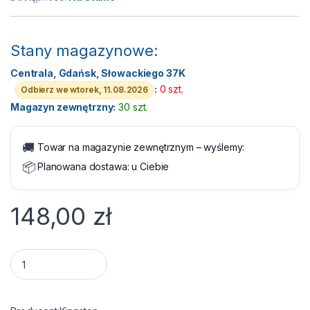
Stany magazynowe:
Centrala, Gdańsk, Słowackiego 37K
:
0 szt.
Odbierz we wtorek, 11.08.2026
Magazyn zewnętrzny:
30 szt.
🚚
Towar na magazynie zewnętrznym – wyślemy:
📦
Planowana dostawa:
u Ciebie
148,00
zł
Flashdrive 128GB USB 3.2 Type-C Kingston Data Traveler Mic