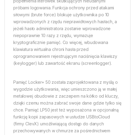
popełnienia literówek skutkujących nieudanymi
próbami logowania. Funkcja ochrony przed atakami
siłowymi (brute force) blokuje użytkownika po 10
wprowadzonych z rzędu nieprawidłowych hasłach, a
jeżeli hasło administratora zostanie wprowadzone
niepoprawnie 10 razy z rzędu, wymazuje
kryptograficznie pamięć. Co więcej, wbudowana
klawiatura wirtualna chroni hasła przed
oprogramowaniem rejestrującym naciśnięcia klawiszy
(keylogger) lub zawartość ekranu (screenlogger).
Pamięć Locker+ 50 została zaprojektowana z myślą o
wygodzie użytkowania, więc umieszczono ją w małej
metalowej obudowie z zaczepem na kółko od kluczy,
dzięki czemu można zabrać swoje dane gdzie tylko się
chce. Pamięć LP50 jest też wyposażona w opcjonalną
funkcję kopii zapasowych w usłudze USBtoCloud
(firmy ClevX) umożliwiającą dostęp do danych
przechowywanych w chmurze za pośrednictwem