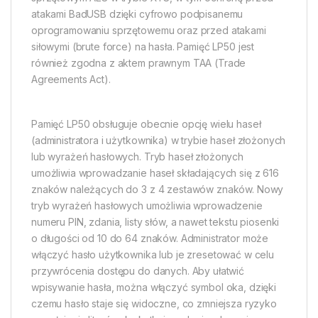
atakami BadUSB dzięki cyfrowo podpisanemu
oprogramowaniu sprzętowemu oraz przed atakami
siłowymi (brute force) na hasła. Pamięć LP50 jest
również zgodna z aktem prawnym TAA (Trade
Agreements Act).
Pamięć LP50 obsługuje obecnie opcję wielu haseł
(administratora i użytkownika) w trybie haseł złożonych
lub wyrażeń hasłowych. Tryb haseł złożonych
umożliwia wprowadzanie haseł składających się z 616
znaków należących do 3 z 4 zestawów znaków. Nowy
tryb wyrażeń hasłowych umożliwia wprowadzenie
numeru PIN, zdania, listy słów, a nawet tekstu piosenki
o długości od 10 do 64 znaków. Administrator może
włączyć hasło użytkownika lub je zresetować w celu
przywrócenia dostępu do danych. Aby ułatwić
wpisywanie hasła, można włączyć symbol oka, dzięki
czemu hasło staje się widoczne, co zmniejsza ryzyko