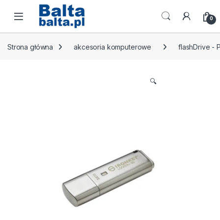
Skip to navigation
Skip to content
Open
0
Strona główna
akcesoria komputerowe
flashDrive -
🔍