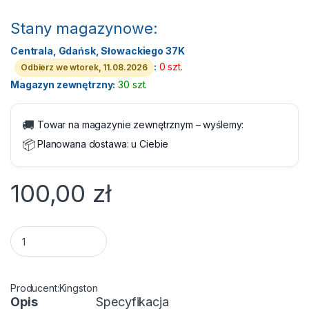
Stany magazynowe:
Centrala, Gdańsk, Słowackiego 37K
:
0 szt.
Odbierz we wtorek, 11.08.2026
Magazyn zewnętrzny:
30 szt.
🚚
Towar na magazynie zewnętrznym – wyślemy:
📦
Planowana dostawa:
u Ciebie
100,00
zł
Flashdrive 64GB USB 3.2 Kingston Data Traveler Micro G2 qua
Kingston
Opis
Specyfikacja