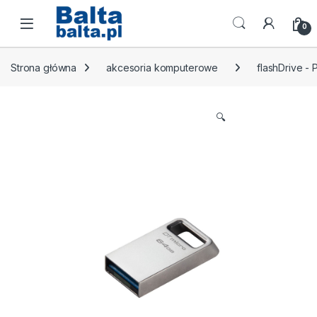
Skip to navigation
Skip to content
Open
0
Strona główna
akcesoria komputerowe
flashDrive -
🔍