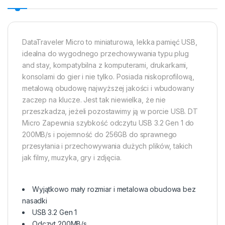
DataTraveler Micro to miniaturowa, lekka pamięć USB,
idealna do wygodnego przechowywania typu plug
and stay, kompatybilna z komputerami, drukarkami,
konsolami do gier i nie tylko. Posiada niskoprofilową,
metalową obudowę najwyższej jakości i wbudowany
zaczep na klucze. Jest tak niewielka, że nie
przeszkadza, jeżeli pozostawimy ją w porcie USB. DT
Micro Zapewnia szybkość odczytu USB 3.2 Gen 1 do
200MB/s i pojemność do 256GB do sprawnego
przesyłania i przechowywania dużych plików, takich
jak filmy, muzyka, gry i zdjęcia.
Wyjątkowo mały rozmiar i metalowa obudowa bez
nasadki
USB 3.2 Gen 1
Odczyt 200MB/s