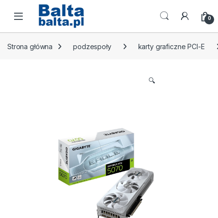
Skip to navigation
Skip to content
Open
0
Strona główna
podzespoły
karty graficzne PCI-E
🔍