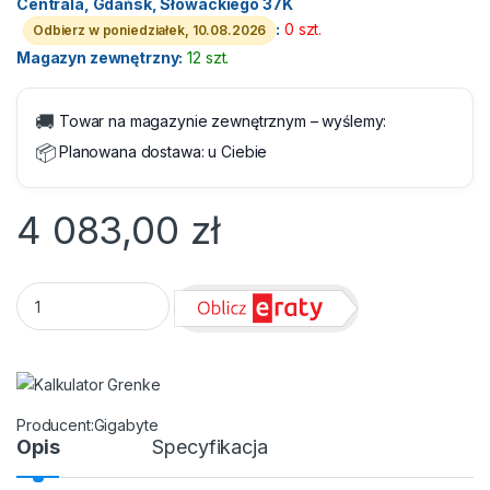
Centrala, Gdańsk, Słowackiego 37K
:
0 szt.
Odbierz w poniedziałek, 10.08.2026
Magazyn zewnętrzny:
12 szt.
🚚
Towar na magazynie zewnętrznym – wyślemy:
📦
Planowana dostawa:
u Ciebie
4 083,00
zł
GeForce RTX 5070 12GB Gigabyte Eagle OC White quantity
Gigabyte
Opis
Specyfikacja