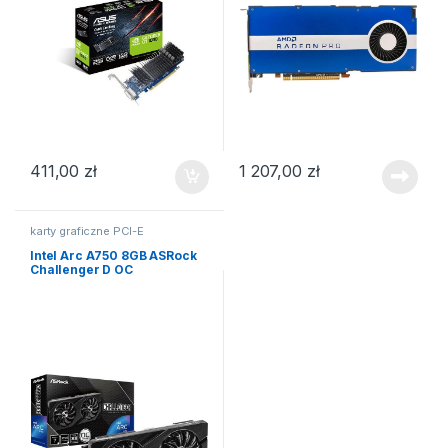
411,00
zł
1 207,00
zł
karty graficzne PCI-E
Intel Arc A750 8GB ASRock
Challenger D OC