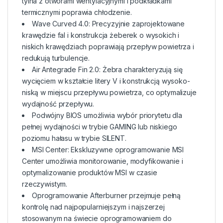
tylna z otworami wentylacyjnymi i podkładkami
termicznymi poprawia chłodzenie.
Wave Curved 4.0: Precyzyjnie zaprojektowane
krawędzie fal i konstrukcja żeberek o wysokich i
niskich krawędziach poprawiają przepływ powietrza i
redukują turbulencje.
Air Antegrade Fin 2.0: Żebra charakteryzują się
wycięciem w kształcie litery V i konstrukcją wysoko-
niską w miejscu przepływu powietrza, co optymalizuje
wydajność przepływu.
Podwójny BIOS umożliwia wybór priorytetu dla
pełnej wydajności w trybie GAMING lub niskiego
poziomu hałasu w trybie SILENT.
MSI Center: Ekskluzywne oprogramowanie MSI
Center umożliwia monitorowanie, modyfikowanie i
optymalizowanie produktów MSI w czasie
rzeczywistym.
Oprogramowanie Afterburner przejmuje pełną
kontrolę nad najpopularniejszym i najszerzej
stosowanym na świecie oprogramowaniem do