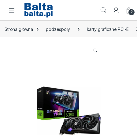
Skip to navigation
Skip to content
Open
0
Strona główna
podzespoły
karty graficzne PCI-E
🔍