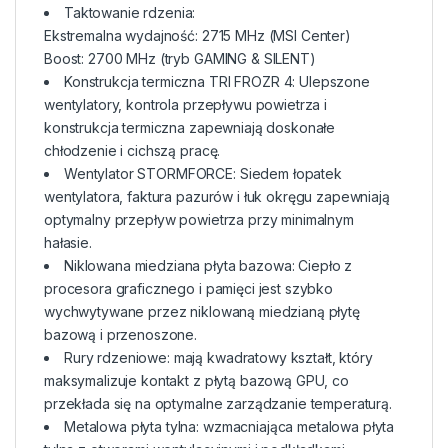
Taktowanie rdzenia:
Ekstremalna wydajność: 2715 MHz (MSI Center)
Boost: 2700 MHz (tryb GAMING & SILENT)
Konstrukcja termiczna TRI FROZR 4: Ulepszone
wentylatory, kontrola przepływu powietrza i
konstrukcja termiczna zapewniają doskonałe
chłodzenie i cichszą pracę.
Wentylator STORMFORCE: Siedem łopatek
wentylatora, faktura pazurów i łuk okręgu zapewniają
optymalny przepływ powietrza przy minimalnym
hałasie.
Niklowana miedziana płyta bazowa: Ciepło z
procesora graficznego i pamięci jest szybko
wychwytywane przez niklowaną miedzianą płytę
bazową i przenoszone.
Rury rdzeniowe: mają kwadratowy kształt, który
maksymalizuje kontakt z płytą bazową GPU, co
przekłada się na optymalne zarządzanie temperaturą.
Metalowa płyta tylna: wzmacniająca metalowa płyta