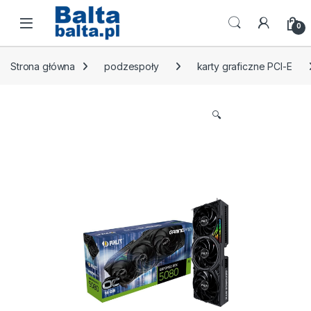
Skip to navigation
Skip to content
Open
0
Strona główna
podzespoły
karty graficzne PCI-E
🔍