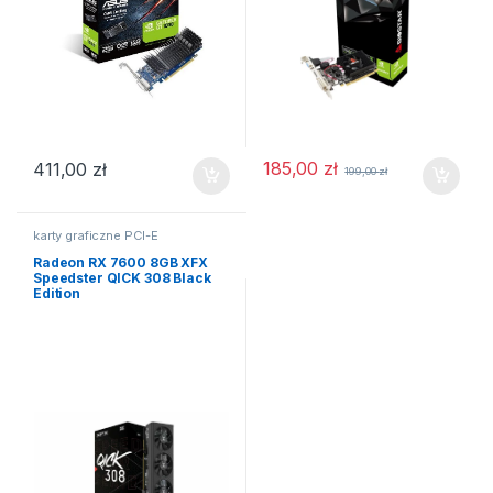
185,00
zł
411,00
zł
199,00
zł
karty graficzne PCI-E
Radeon RX 7600 8GB XFX
Speedster QICK 308 Black
Edition