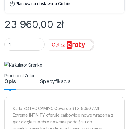
📦
Planowana dostawa:
u Ciebie
23 960,00
zł
GeForce RTX 5090 32GB Zotac AMP Extreme Infinity quantit
Zotac
Opis
Specyfikacja
Karta ZOTAC GAMING GeForce RTX 5090 AMP
Extreme INFINITY oferuje całkowicie nowe wrażenia z
gier dzięki zupełnie nowemu podejściu do
projektowania kart graficznych, wyposażonej w