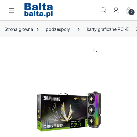
Skip to navigation
Skip to content
Open
0
Strona główna
podzespoły
karty graficzne PCI-E
🔍