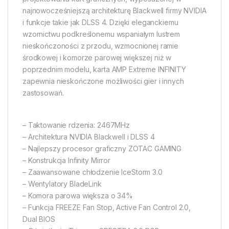
najnowocześniejszą architekturę Blackwell firmy NVIDIA
i funkcje takie jak DLSS 4. Dzięki eleganckiemu
wzornictwu podkreślonemu wspaniałym lustrem
nieskończoności z przodu, wzmocnionej ramie
środkowej i komorze parowej większej niż w
poprzednim modelu, karta AMP Extreme INFINITY
zapewnia nieskończone możliwości gier i innych
zastosowań.
– Taktowanie rdzenia: 2467MHz
– Architektura NVIDIA Blackwell i DLSS 4
– Najlepszy procesor graficzny ZOTAC GAMING
– Konstrukcja Infinity Mirror
– Zaawansowane chłodzenie IceStorm 3.0
– Wentylatory BladeLink
– Komora parowa większa o 34%
– Funkcja FREEZE Fan Stop, Active Fan Control 2.0,
Dual BIOS